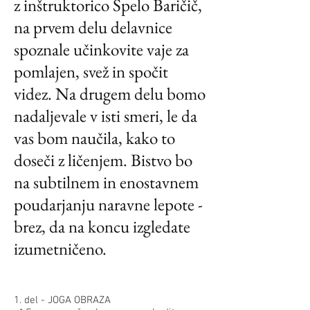
z inštruktorico Špelo Baričič,
na prvem delu delavnice
spoznale učinkovite vaje za
pomlajen, svež in spočit
videz. Na drugem delu bomo
nadaljevale v isti smeri, le da
vas bom naučila, kako to
doseči z ličenjem. Bistvo bo
na subtilnem in enostavnem
poudarjanju naravne lepote -
brez, da na koncu izgledate
izumetničeno.
1. del - JOGA OBRAZA