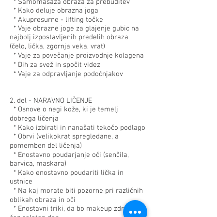
* Samomasaža obraza za prebuditev
* Kako deluje obrazna joga
* Akupresurne - lifting točke
* Vaje obrazne joge za glajenje gubic na
najbolj izpostavljenih predelih obraza
(čelo, lička, zgornja veka, vrat)
* Vaje za povečanje proizvodnje kolagena
* Dih za svež in spočit videz
* Vaje za odpravljanje podočnjakov
2. del - NARAVNO LIČENJE
* Osnove o negi kože, ki je temelj
dobrega ličenja
* Kako izbirati in nanašati tekočo podlago
* Obrvi (velikokrat spregledane, a
pomemben del ličenja)
* Enostavno poudarjanje oči (senčila,
barvica, maskara)
* Kako enostavno poudariti lička in
ustnice
* Na kaj morate biti pozorne pri različnih
oblikah obraza in oči
* Enostavni triki, da bo makeup zdržal